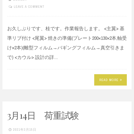
LEAVE A COMMENT
お久しぶりです、桂です。作業報告します。 <主翼> 基
準リブ付け <尾翼> 焼きの準備(プレート200×130×2本,軸受
け×2本)(離型フィルム→バギングフィルム→真空引きま
で) <カウル> 設計の詳…
READ MORE
3月14日 荷重試験
2021年3月15日