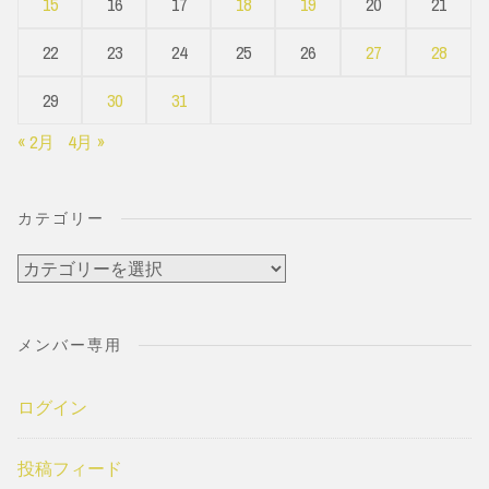
15
16
17
18
19
20
21
22
23
24
25
26
27
28
29
30
31
« 2月
4月 »
カテゴリー
カ
テ
ゴ
メンバー専用
リ
ー
ログイン
投稿フィード