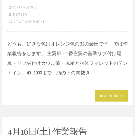
2021年4月19日
MEMBER
LEAVE A COMMENT
どうも、好きな色はオレンジ色のB2の藤田です。では作
業報告をします。 主翼班・2番左翼の基準リブ付け尾
翼・リブ材付けカウル藩・尻尾と胴体フィレットのテン
トイン、40~1000まで・頭の下の肉抜き
READ MORE
4月16日(土) 作業報告