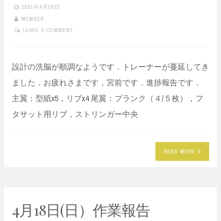
2021年4月20日
MEMBER
LEAVE A COMMENT
設計の洗脳が順調なようです．トレーナーが蔓延してき
ました．お疲れさまです，宮前です．進捗報告です．
主翼：型紙x5，リブx4 尾翼：プランク（４/５枚），フ
タサット用リブ，ストリンガー中央
READ MORE
4月18日(日）作業報告