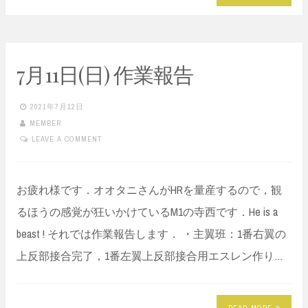
7月11日(日) 作業報告
2021年7月12日
MEMBER
LEAVE A COMMENT
お疲れ様です．オオタニさんがHRを量産するので，観
るほうの感覚が狂いかけているM1の寺西です．He is a
beast ! それでは作業報告します． ・主翼班：1番右翼の
上反部接合完了，1番左翼上反部接合用エスレン作り…