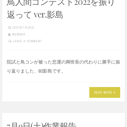
鳥人間コンテスト2022を振り
返って ver.影島
2022年7月28日
MEMBER
LEAVE A COMMENT
院試と鳥コンが被った悲運の脚班長の代わりに勝手に振
り返りました、B2影島です。
READ MORE
7月9日(土)作業報告