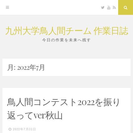
Twitter
YouTube
RSS
Sea
九州大学鳥人間チーム 作業日誌
Skip
to
今日の作業を未来へ残す
content
月:
2022年7月
鳥人間コンテスト2022を振り
返ってver秋山
2022年7月31日