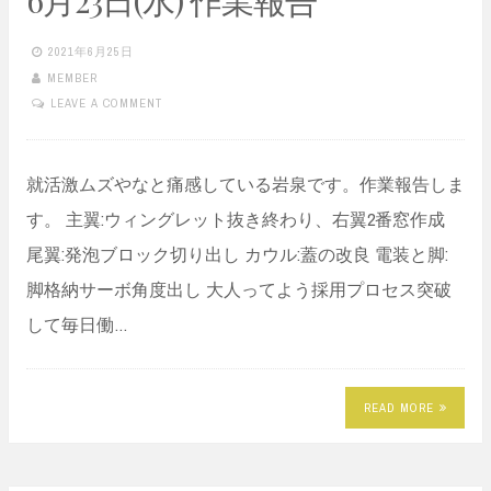
2021年6月25日
MEMBER
LEAVE A COMMENT
就活激ムズやなと痛感している岩泉です。作業報告しま
す。 主翼:ウィングレット抜き終わり、右翼2番窓作成
尾翼:発泡ブロック切り出し カウル:蓋の改良 電装と脚:
脚格納サーボ角度出し 大人ってよう採用プロセス突破
して毎日働…
READ MORE