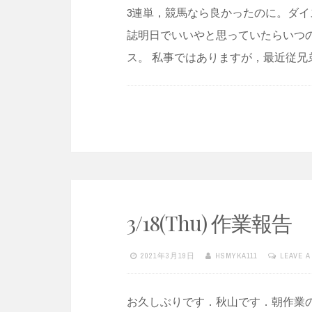
3連単，競馬なら良かったのに。ダ
誌明日でいいやと思っていたらいつ
ス。 私事ではありますが，最近従兄
3/18(Thu) 作業報告
2021年3月19日
HSMYKA111
LEAVE 
お久しぶりです．秋山です．朝作業