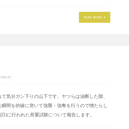
READ MORE
COMMENT
れて気分ガン下りの山下です。ヤツらは油断した隙、
な瞬間を的確に突いて強襲・強奪を行うので憎たらし
4(日)に行われた荷重試験について報告します。