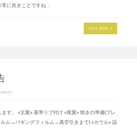
非常に良きことですね．
READ MORE
告
COMMENT
。 <主翼> 基準リブ付け <尾翼> 焼きの準備(プレ
離型フィルム→バギングフィルム→真空引きまで) <カウル> 設