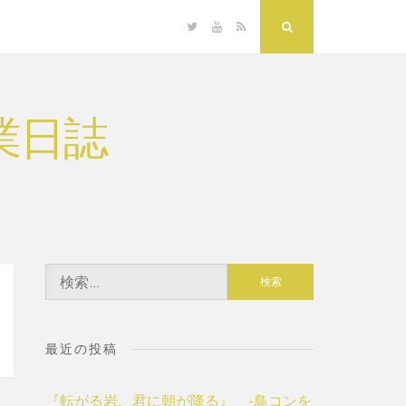
Twitter
YouTube
RSS
Search
業日誌
検
索:
最近の投稿
『転がる岩、君に朝が降る』 -鳥コンを