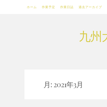
ホーム
作業予定
作業日誌
過去アーカイブ
Skip
九州
to
content
月:
2021年3月