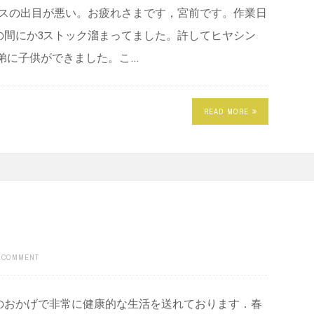
イスの出目が悪い。お疲れさまです，宮前です。作業日
の間にか3ストック溜まってました。許してヒヤシン
弟に子供ができました。こ…
READ MORE
A COMMENT
のおかげで非常に健康的な生活を送れております．春