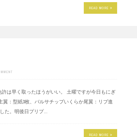
READ MORE
COMMENT
免許は早く取ったほうがいい。 土曜ですが今日もにぎ
主翼：型紙3枚、バルサチップいくらか尾翼：リブ進
ました。明後日プリプ…
READ MORE