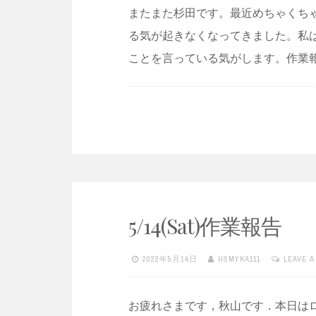
またまた杉田です。最近めちゃくち
る気が起きなくなってきました。私
ことを言っている気がします。作業報
5/14(Sat)作業報告
2022年5月14日
HSMYKA111
LEAVE 
お疲れさまです，秋山です．本日は