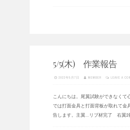
5/5(木) 作業報告
2022年5月7日
MEMBER
LEAVE A C
こんにちは。尾翼試験ができなくて心
では打面金具と打面背板が取れて金具
告します。主翼…リブ材完了 右翼2