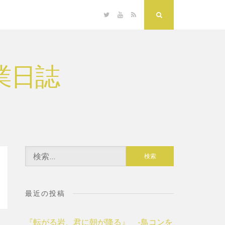
Twitter
YouTube
RSS
Search
業日誌
検
索:
最近の投稿
『転がる岩、君に朝が降る』 -鳥コンを