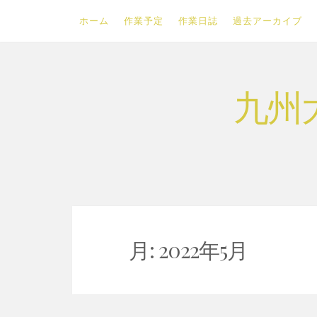
ホーム
作業予定
作業日誌
過去アーカイブ
Skip
九州
to
content
月:
2022年5月