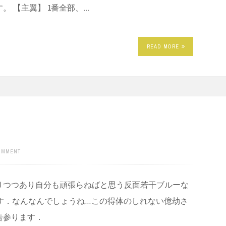
。 【主翼】 1番全部、…
READ MORE
COMMENT
りつつあり自分も頑張らねばと思う反面若干ブルーな
す．なんなんでしょうね…この得体のしれない億劫さ
告参ります．