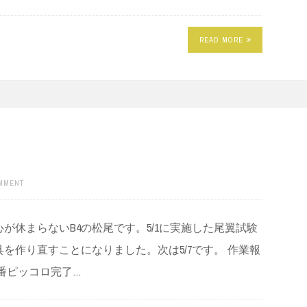
READ MORE
OMMENT
が休まらないB4の松尾です。5/1に実施した尾翼試験
を作り直すことになりました。次は5/7です。 作業報
番ピッコロ完了…