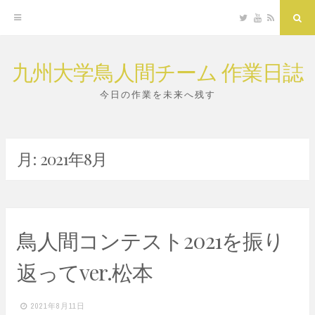
Twitter
YouTube
RSS
Sea
九州大学鳥人間チーム 作業日誌
Skip
to
今日の作業を未来へ残す
content
月:
2021年8月
鳥人間コンテスト2021を振り
返ってver.松本
2021年8月11日