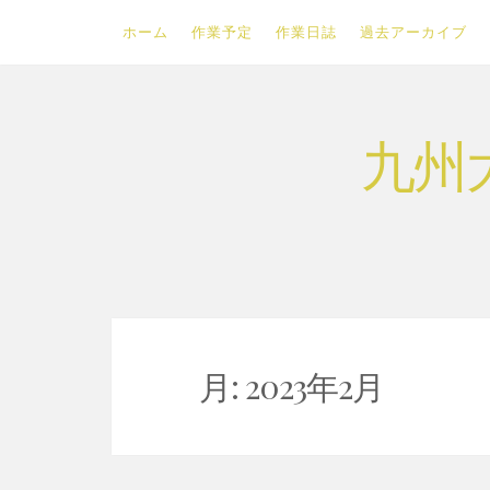
ホーム
作業予定
作業日誌
過去アーカイブ
Skip
九州
to
content
月:
2023年2月