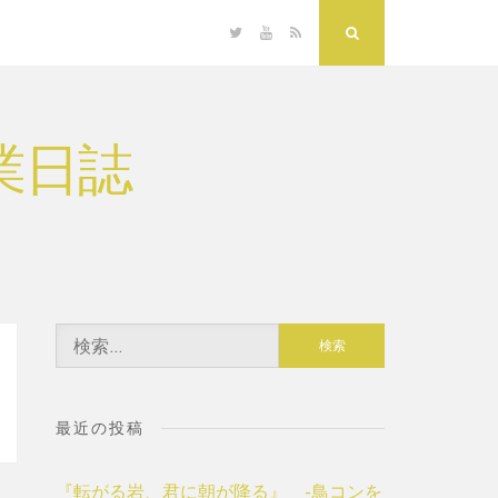
Twitter
YouTube
RSS
Search
業日誌
検
索:
最近の投稿
『転がる岩、君に朝が降る』 -鳥コンを