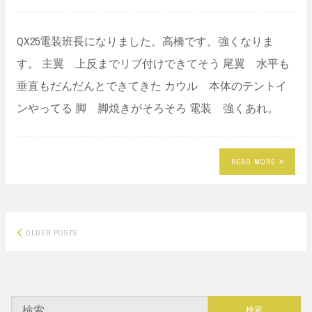
QX25電装班長になりました。高橋です。強くなりま
す。 主翼 上反までリブ付けできてそう 尾翼 水平も
垂直もだんだんとできてきた カウル 本体のテントイ
ンやってる 脚 脚焼きがそろそろ 電装 強くあれ。
READ MORE
Posts
OLDER POSTS
navigation
検