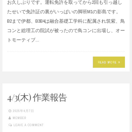
お久しぶりです。運転免許を取ってから2回も引っ越し
たせいで免許証の裏がいっぱいの脚班M1の影島です。
B2まで伊都、B3B4は融合基礎工学科に配属され筑紫、鳥
コンと総理工の院試が被ったので鳥コンに出場し、オー
トモーティブ…
READ MORE
4/3(木) 作業報告
2025年4月7日
MEMBER
LEAVE A COMMENT