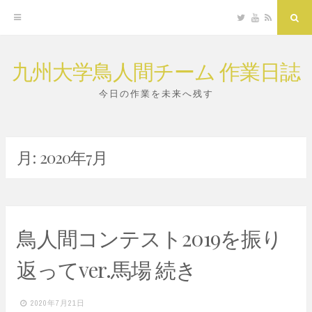
Twitter
YouTube
RSS
Sea
九州大学鳥人間チーム 作業日誌
Skip
to
今日の作業を未来へ残す
content
月:
2020年7月
鳥人間コンテスト2019を振り
返ってver.馬場 続き
2020年7月21日