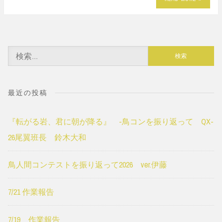
検
索:
最近の投稿
『転がる岩、君に朝が降る』 -鳥コンを振り返って QX-
26尾翼班長 鈴木大和
鳥人間コンテストを振り返って2026 ver.伊藤
7/21 作業報告
7/19 作業報告