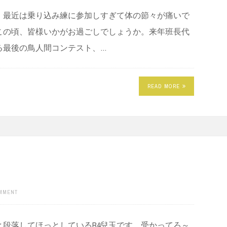
。最近は乗り込み練に参加しすぎて体の節々が痛いで
この頃、皆様いかがお過ごしでしょうか。来年班長代
る最後の鳥人間コンテスト、…
READ MORE
OMMENT
段落してほっとしているB4兒玉です．受かってろ～