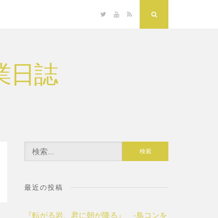
Twitter
YouTube
RSS
Search
業日誌
検
索:
最近の投稿
『転がる岩、君に朝が降る』 -鳥コンを