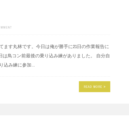
COMMENT
ってます丸林です。今日は俺が勝手に21日の作業報告に
日は鳥コン前最後の乗り込み練がありました。 自分自
り込み練に参加…
READ MORE