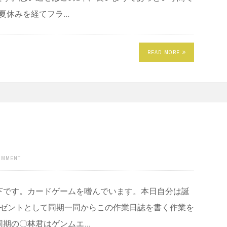
、夏休みを経てフラ…
READ MORE
COMMENT
下です。カードゲームを嗜んでいます。本日自分は誕
レゼントとして同期一同からこの作業日誌を書く作業を
同期の〇林君はゲンムエ…