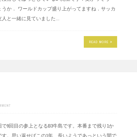
ょうか． ワールドカップ盛り上がってますね．サッカ
友人と一緒に見ていました…
READ MORE
OMMENT
で9回目の参上となるB3牛島です。本番まで残り1か
です。思い返せばこの1年、長いようであっという間で