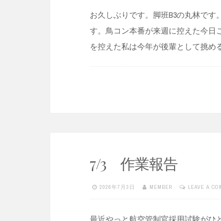
お久しぶりです。脚班B3の丸林です
す。鳥コン本番が来週に控えた今日
を控えた私は今年が後輩として挑め
7/3 作業報告
2026年7月3日
MEMBER
LEAVE A C
最近やっと航空管制官採用試験がひと