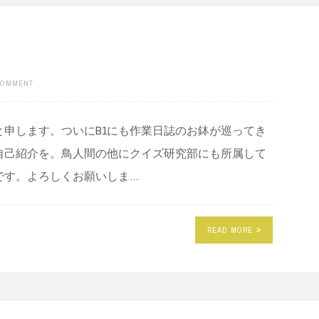
COMMENT
と申します。ついにB1にも作業日誌のお鉢が巡ってき
自己紹介を。鳥人間の他にクイズ研究部にも所属して
です。よろしくお願いしま…
READ MORE