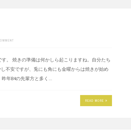
COMMENT
です。 焼きの準備は何かしら起こりますね。自分たち
少し不安ですが、兎にも角にも金曜からは焼きが始め
昨年B4の先輩方と多く…
READ MORE