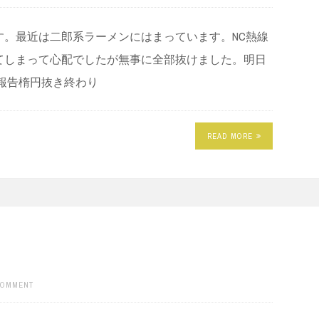
す。最近は二郎系ラーメンにはまっています。NC熱線
てしまって心配でしたが無事に全部抜けました。明日
報告楕円抜き終わり
READ MORE
COMMENT