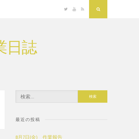
Twitter
YouTube
RSS
Search
業日誌
検
索:
最近の投稿
8月7日(金) 作業報告