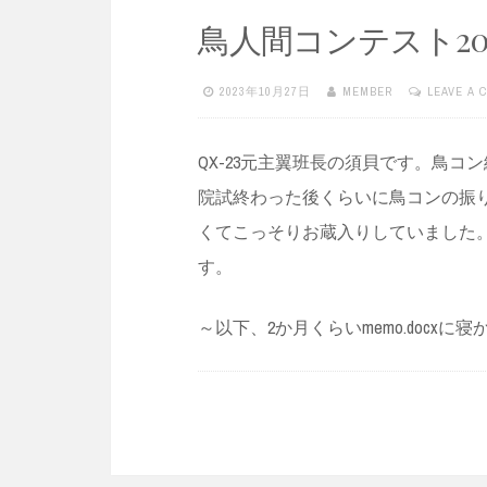
鳥人間コンテスト202
2023年10月27日
MEMBER
LEAVE A 
QX-23元主翼班長の須貝です。鳥コ
院試終わった後くらいに鳥コンの振
くてこっそりお蔵入りしていました
す。
～以下、2か月くらいmemo.docxに