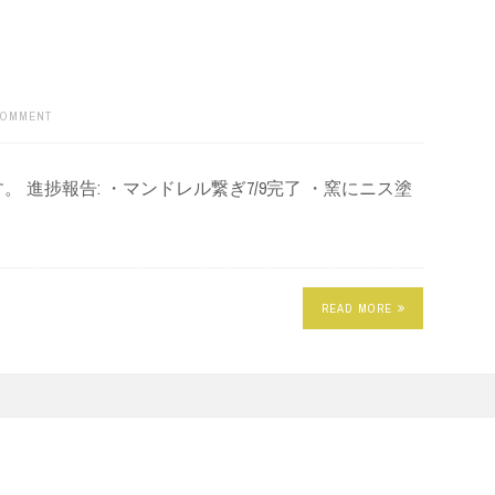
COMMENT
 進捗報告: ・マンドレル繋ぎ7/9完了 ・窯にニス塗
READ MORE