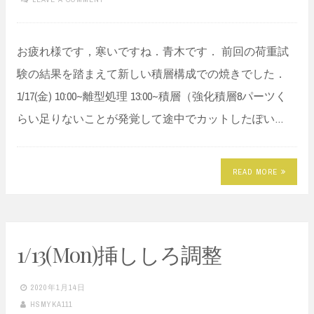
お疲れ様です，寒いですね．青木です． 前回の荷重試
験の結果を踏まえて新しい積層構成での焼きでした．
1/17(金) 10:00~離型処理 13:00~積層（強化積層8パーツく
らい足りないことが発覚して途中でカットしたぽい…
READ MORE
1/13(Mon)挿ししろ調整
2020年1月14日
HSMYKA111