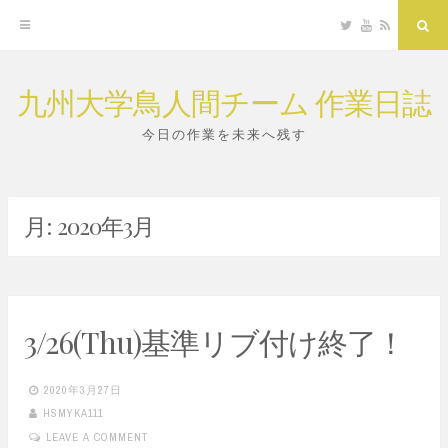
Twitter
YouTube
RSS
Sea
九州大学鳥人間チーム 作業日誌
Skip
to
今日の作業を未来へ残す
content
月:
2020年3月
3/26(Thu)基準リブ付け終了！
2020年3月27日
HSMYKA111
LEAVE A COMMENT