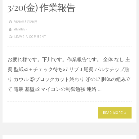
3/20(金) 作業報告
2020年3月20日
MEMBER
LEAVE A COMMENT
お疲れ様です。下川です。作業報告です。 全体 なし 主
翼 型紙×3＋チェック待ち×7 リブ 1 尾翼 バルサチップ貼
り カウル ⑤ブロックカット終わり ④の17 胴体の組み立
て 電装 基盤×2 マイコンの制御勉強 連絡 …
READ MORE