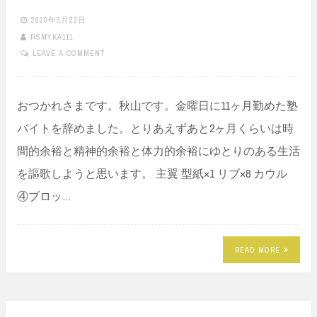
2020年3月22日
HSMYKA111
LEAVE A COMMENT
おつかれさまです。秋山です。金曜日に11ヶ月勤めた塾
バイトを辞めました。とりあえずあと2ヶ月くらいは時
間的余裕と精神的余裕と体力的余裕にゆとりのある生活
を謳歌しようと思います。 主翼 型紙×1 リブ×8 カウル
④ブロッ…
READ MORE