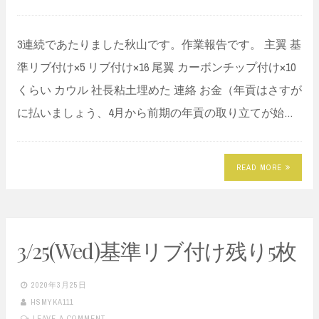
3連続であたりました秋山です。作業報告です。 主翼 基
準リブ付け×5 リブ付け×16 尾翼 カーボンチップ付け×10
くらい カウル 社長粘土埋めた 連絡 お金（年貢はさすが
に払いましょう、4月から前期の年貢の取り立てが始…
READ MORE
3/25(Wed)基準リブ付け残り5枚
2020年3月25日
HSMYKA111
LEAVE A COMMENT