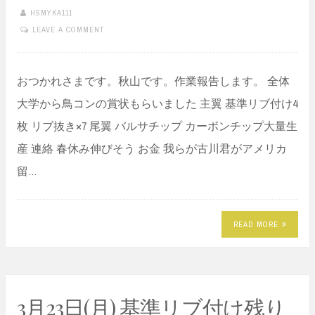
HSMYKA111
LEAVE A COMMENT
おつかれさまです。秋山です。作業報告します。 全体
大学から鳥コンの賞状もらいました 主翼 基準リブ付け4
枚 リブ抜き×7 尾翼 バルサチップ カーボンチップ大量生
産 連絡 春休み伸びそう お金 我らが古川君がアメリカ
留…
READ MORE
3月23日(月) 基準リブ付け残り