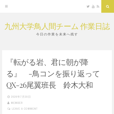
Twitter
YouTube
RSS
Sea
九州大学鳥人間チーム 作業日誌
Skip
to
今日の作業を未来へ残す
content
『転がる岩、君に朝が降
る』 -鳥コンを振り返って
QX-26尾翼班長 鈴木大和
2026年7月30日
MEMBER
LEAVE A COMMENT