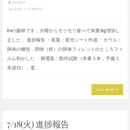
MEMBER
LEAVE A COMMENT
B4の藤林です．火曜からモリモリ食べて体重2kg増加し
ました． 進捗報告 ・尾翼：遮光シート作成 ・カウル：
胴体の梱包，胴体（桁）の胴体フィレットのところフィ
ルム剥がした ・脚電装：動作試験（本番３本，予備３
本成功），電…
READ MORE
7/18(火) 進捗報告