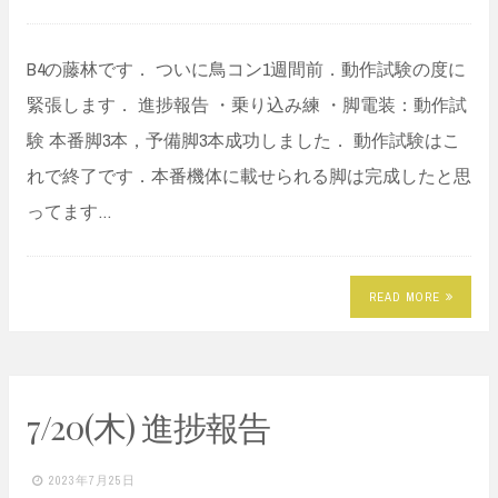
B4の藤林です． ついに鳥コン1週間前．動作試験の度に
緊張します． 進捗報告 ・乗り込み練 ・脚電装：動作試
験 本番脚3本，予備脚3本成功しました． 動作試験はこ
れで終了です．本番機体に載せられる脚は完成したと思
ってます…
READ MORE
7/20(木) 進捗報告
2023年7月25日