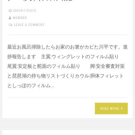
2023年7月10日
MEMBER
LEAVE A COMMENT
最近お風呂掃除したらお家のお箸がカビた川平です。進
捗報告します 主翼:ウィングレットのフィルム貼り
尾翼:安定板と舵面のフィルム貼り 脚:安全審査対策
と琵琶湖の持ち物リストづくりカウル:胴体フィレット
としっぽのフィルム…
READ MORE