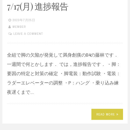
7/17(月) 進捗報告
2023年7月25日
MEMBER
LEAVE A COMMENT
全組で脚の欠陥が発覚して満身創痍のB4の藤林です．
一週間で何とかします． では，進捗報告です． ・脚：
要因の特定と対策の確定 ・脚電装：動作試験 ・電装：
ラダーエレベーターの調整 ・P：ハング ・乗り込み練
夜遅くまで…
READ MORE