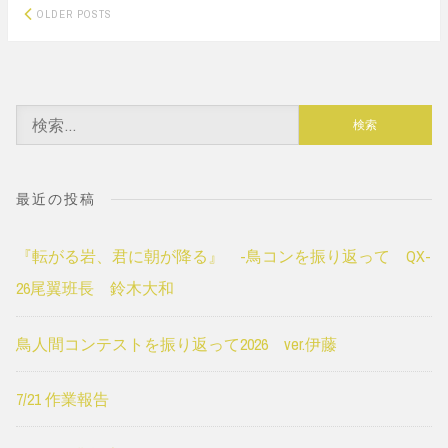
Posts
OLDER POSTS
navigation
検
索:
最近の投稿
『転がる岩、君に朝が降る』 -鳥コンを振り返って QX-
26尾翼班長 鈴木大和
鳥人間コンテストを振り返って2026 ver.伊藤
7/21 作業報告