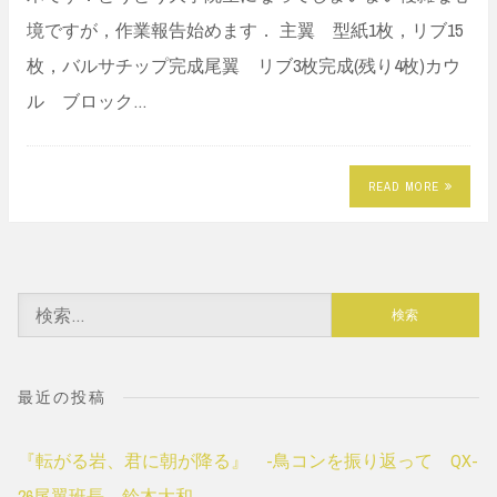
境ですが，作業報告始めます． 主翼 型紙1枚，リブ15
枚，バルサチップ完成尾翼 リブ3枚完成(残り4枚)カウ
ル ブロック…
READ MORE
検
索:
最近の投稿
『転がる岩、君に朝が降る』 -鳥コンを振り返って QX-
26尾翼班長 鈴木大和