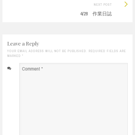
Next
NEXT POST
Post:
4/28 作業日誌
Leave a Reply
YOUR EMAIL ADDRESS WILL NOT BE PUBLISHED. REQUIRED FIELDS ARE
MARKED
*
Comment
*