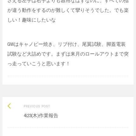
さえる左手は右手よりも器用なはずなのに、すべての指
が違う動作をするのが難しくて攣りそうでした。でも楽
しい！趣味にしたいな
GWはキャノピー焼き、リブ付け、尾翼試験、脚蓋電装
試験など大詰めです。まずは来月のロールアウトまで突
っ走っていこうと思います！
Previous
Post
PREVIOUS POST
post:
4\23(木)作業報告
navigation