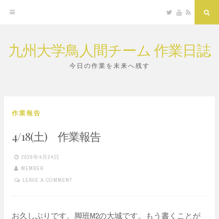
Twitter
YouTube
RSS
Sea
九州大学鳥人間チーム 作業日誌
Skip
to
今日の作業を未来へ残す
content
作業報告
4/18(土) 作業報告
2026年4月24日
MEMBER
LEAVE A COMMENT
お久しぶりです。脚班M2の大城です。もう書くことが