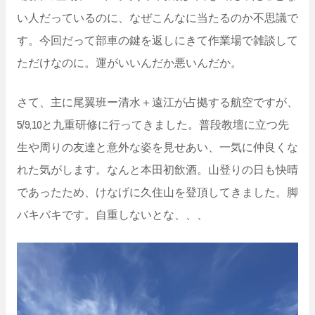
い人だっているのに、なぜこんなに当たるのか不思議で
す。今回だって部車の鍵を返しにきて作業場で雑談して
ただけなのに。運がいいんだか悪いんだか。
さて、主に尾翼班ー清水＋遠江が占拠する航空ですが、
5/9,10と九重研修に行ってきました。普段教壇に立つ先
生や周りの友達と意外な姿を見せあい、一気に仲良くな
れた気がします。なんと本田初飲酒。山登りの日も快晴
であったため、けなげに久住山を登頂してきました。脚
バキバキです。自重しないとな、、、