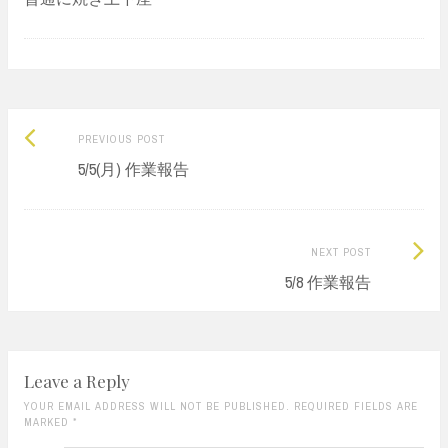
Previous
Post
PREVIOUS POST
post:
5/5(月) 作業報告
navigation
Next
NEXT POST
Post:
5/8 作業報告
Leave a Reply
YOUR EMAIL ADDRESS WILL NOT BE PUBLISHED. REQUIRED FIELDS ARE
MARKED
*