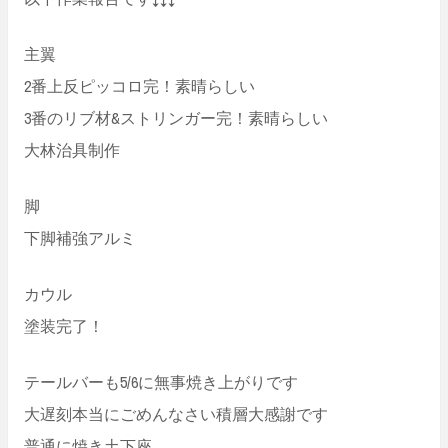
主翼
2番上反ピッコロ完！素晴らしい
3番のリブ材&ストリンガー完！素晴らしい
大林治具制作
脚
下脚補強アルミ
カウル
塗装完了！
テールバーも5/6に無事焼き上がりです
大遅刻本当にごめんなさい積層大感謝です
普通に焼き土下座