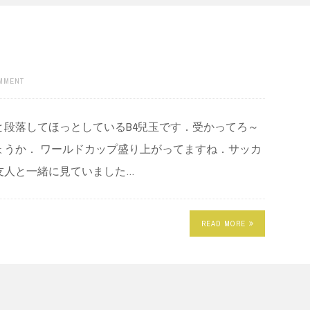
OMMENT
段落してほっとしているB4兒玉です．受かってろ～
ょうか． ワールドカップ盛り上がってますね．サッカ
友人と一緒に見ていました…
READ MORE