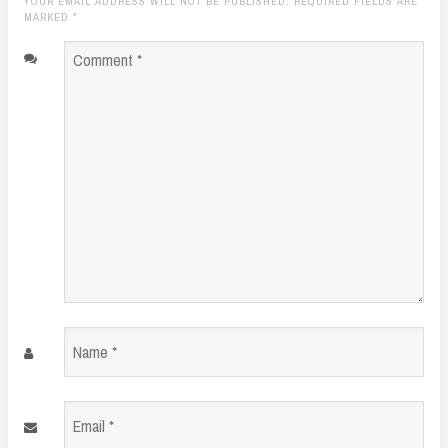
YOUR EMAIL ADDRESS WILL NOT BE PUBLISHED. REQUIRED FIELDS ARE
MARKED
*
Comment
*
Name
*
Email
*