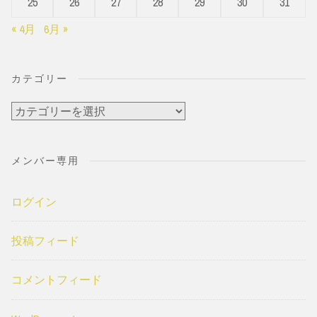
25
26
27
28
29
30
31
« 4月
6月 »
カテゴリー
カ
テ
ゴ
メンバー専用
リ
ー
ログイン
投稿フィード
コメントフィード