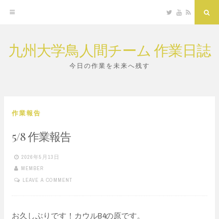
Twitter
YouTube
RSS
Sea
九州大学鳥人間チーム 作業日誌
Skip
to
今日の作業を未来へ残す
content
作業報告
5/8 作業報告
2026年5月13日
MEMBER
LEAVE A COMMENT
お久しぶりです！カウルB4の原です。