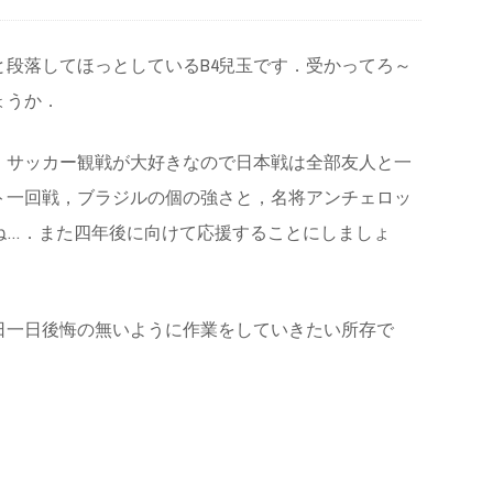
段落してほっとしているB4兒玉です．受かってろ～
ょうか．
．サッカー観戦が大好きなので日本戦は全部友人と一
ト一回戦，ブラジルの個の強さと，名将アンチェロッ
ね…．また四年後に向けて応援することにしましょ
日一日後悔の無いように作業をしていきたい所存で