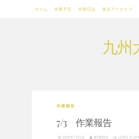
ホーム
作業予定
作業日誌
過去アーカイブ
Skip
九州
to
content
作業報告
7/3 作業報告
2026年7月3日
MEMBER
LEAVE A C