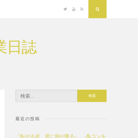
Twitter
YouTube
RSS
Search
業日誌
検
索:
最近の投稿
『転がる岩、君に朝が降る』 -鳥コンを